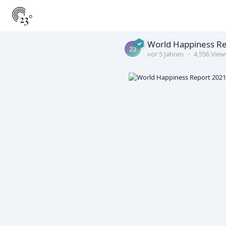
World Happiness R
23
vor 5 Jahren
4,556 View