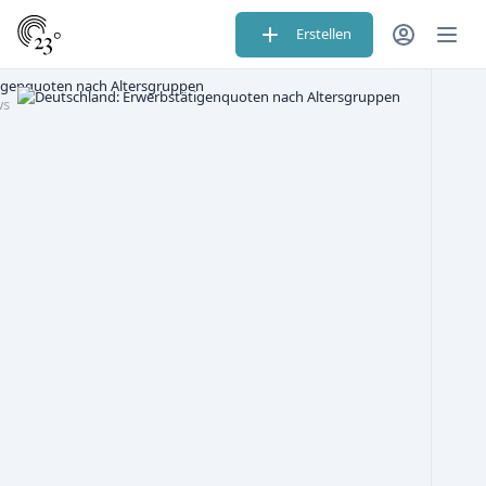
Erstellen
igenquoten nach Altersgruppen
ws